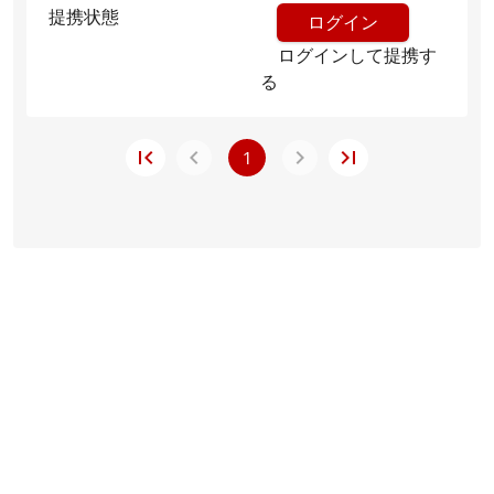
提携状態
ログイン
ログインして提携す
る
1