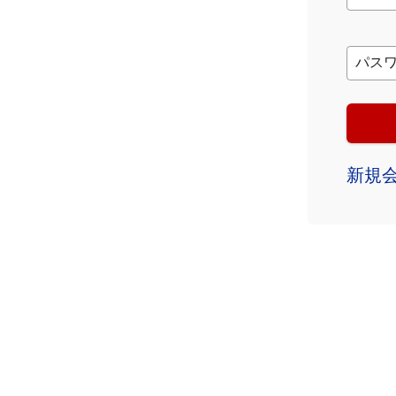
パス
新規